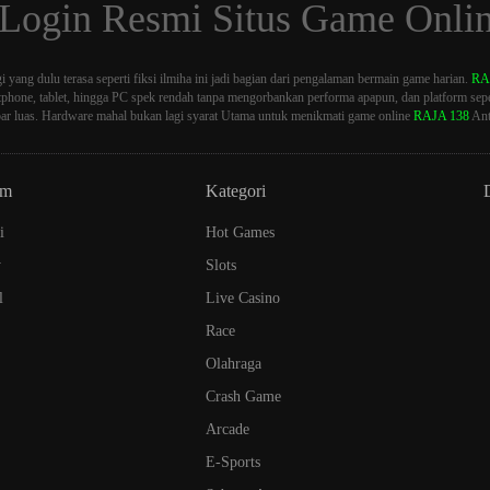
e Online Anti-Blokir
Login Resmi Situs Game Onlin
 yang dulu terasa seperti fiksi ilmiha ini jadi bagian dari pengalaman bermain game harian.
RA
artphone, tablet, hingga PC spek rendah tanpa mengorbankan performa apapun, dan platform s
sebar luas. Hardware mahal bukan lagi syarat Utama untuk menikmati game online
RAJA 138
Ant
rm
Kategori
i
Hot Games
y
Slots
l
Live Casino
Race