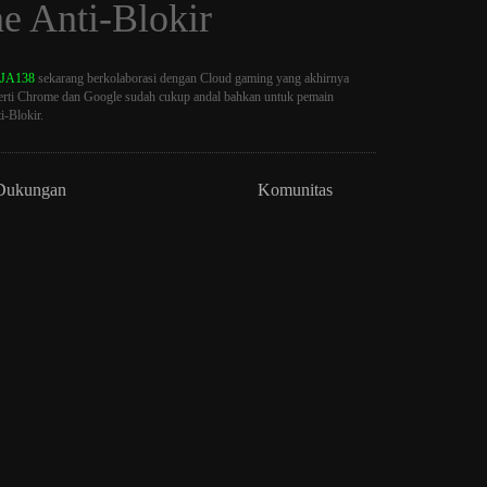
e Anti-Blokir
JA138
sekarang berkolaborasi dengan Cloud gaming yang akhirnya
eperti Chrome dan Google sudah cukup andal bahkan untuk pemain
i-Blokir.
Dukungan
Komunitas