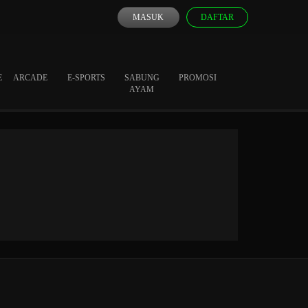
MASUK
DAFTAR
ARCADE
E-SPORTS
SABUNG
PROMOSI
AYAM
alistis, taruhan cepat, dan simulasi seperti