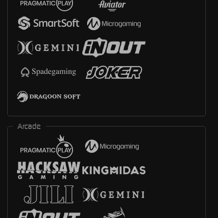
Arcade