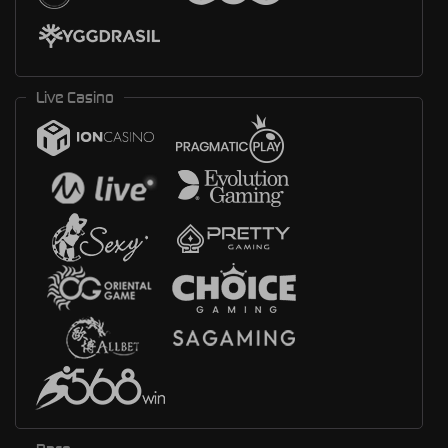
Live Casino