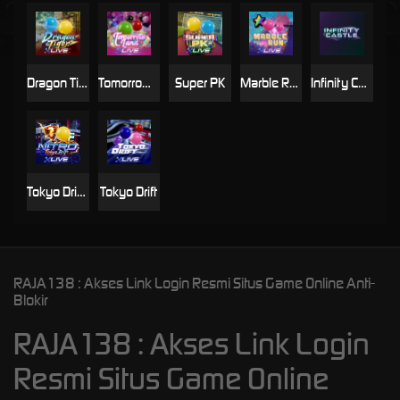
Dragon Tiger
Tomorrow land
Super PK
Marble Run
Infinity Castle
Tokyo Drift Nitro
Tokyo Drift
RAJA138 : Akses Link Login Resmi Situs Game Online Anti-
Blokir
RAJA138 : Akses Link Login
Resmi Situs Game Online