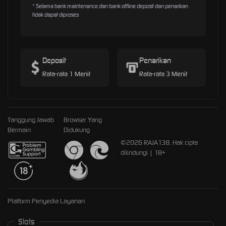
* Selama bank maintenance dan bank offline deposit dan penarikan
tidak dapat diproses
Deposit
Penarikan
Rata-rata 1 Menit
Rata-rata 3 Menit
Tanggung Jawab
Browser Yang
Bermain
Didukung
©2026 RAJA138. Hak cipta
dilindungi | 18+
Platform Penyedia Layanan
Slots