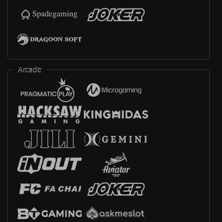
Arcade