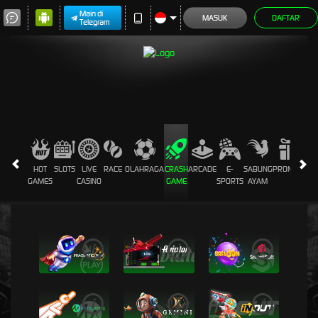
Main di
MASUK
DAFTAR
Telegram
HOT
SLOTS
LIVE
RACE
OLAHRAGA
CRASH
ARCADE
E-
SABUNG
PROMOSI
GAMES
CASINO
GAME
SPORTS
AYAM
i
i
i
i
i
i