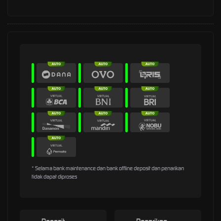
* Selama bank maintenance dan bank offline deposit dan penarikan
tidak dapat diproses