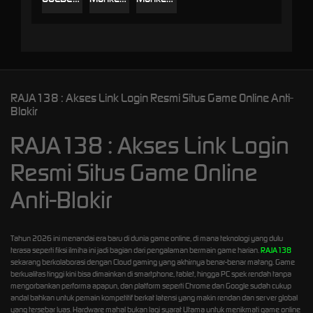
RAJA138 : Akses Link Login Resmi Situs Game Online Anti-
Blokir
RAJA138 : Akses Link Login
Resmi Situs Game Online
Anti-Blokir
Tahun 2026 ini menandai era baru di dunia game online, di mana teknologi yang dulu
terasa seperti fiksi ilmiha ini jadi bagian dari pengalaman bermain game harian.
RAJA138
sekarang berkolaborasi dengan Cloud gaming yang akhirnya benar-benar matang. Game
berkualitas tinggi kini bisa dimainkan di smartphone, tablet, hingga PC spek rendah tanpa
mengorbankan performa apapun, dan platform seperti Chrome dan Google sudah cukup
andal bahkan untuk pemain kompetitif berkat latensi yang makin rendan dan server global
yang tersebar luas. Hardware mahal bukan lagi syarat Utama untuk menikmati game online