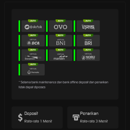
* Selama bank maintenance dan bank offline deposit dan penarikan
tidak dapat diproses
Deposit
Penarikan
Rata-rata 1 Menit
Rata-rata 3 Menit