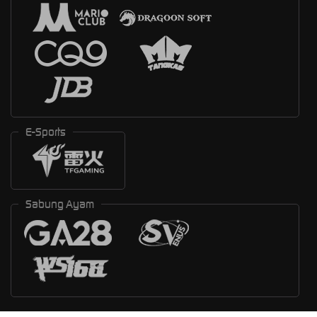
E-Sports
Sabung Ayam