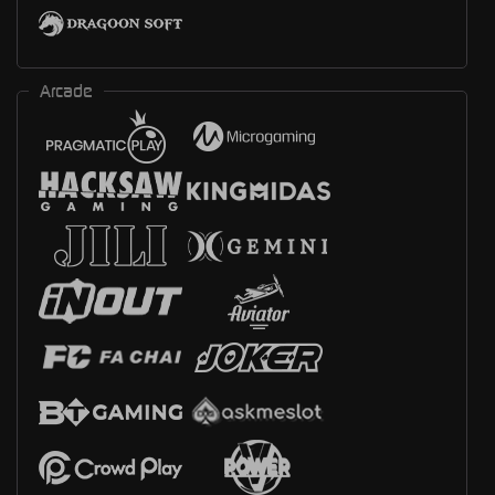
Arcade