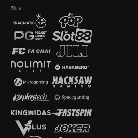
Slots