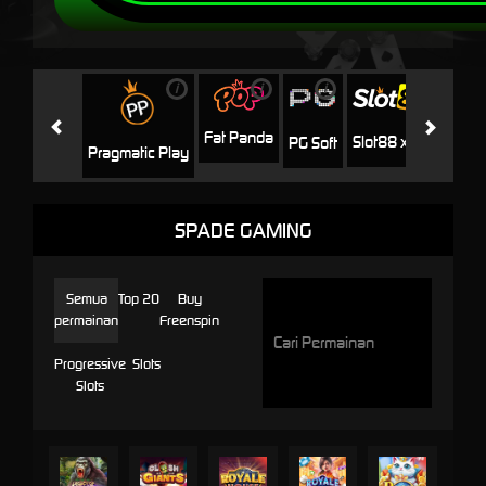
i
i
i
i
i
Facha
Fat Panda
Slot88 x PP
PG Soft
Pragmatic Play
SPADE GAMING
Semua
Top 20
Buy
permainan
Freenspin
Progressive
Slots
Slots