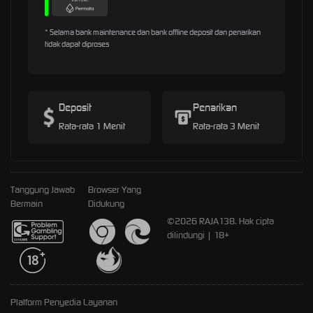
* Selama bank maintenance dan bank offline deposit dan penarikan
tidak dapat diproses
Deposit
Penarikan
Rata-rata 1 Menit
Rata-rata 3 Menit
Tanggung Jawab
Browser Yang
Bermain
Didukung
©2026 RAJA138. Hak cipta
dilindungi | 18+
Platform Penyedia Layanan