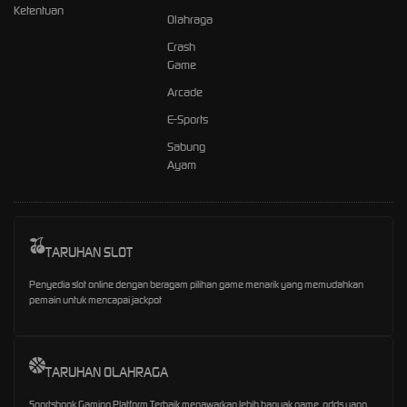
Ketentuan
Olahraga
Crash
Game
Arcade
E-Sports
Sabung
Ayam
TARUHAN SLOT
Penyedia slot online dengan beragam pilihan game menarik yang memudahkan
pemain untuk mencapai jackpot
TARUHAN OLAHRAGA
Sportsbook Gaming Platform Terbaik menawarkan lebih banyak game, odds yang