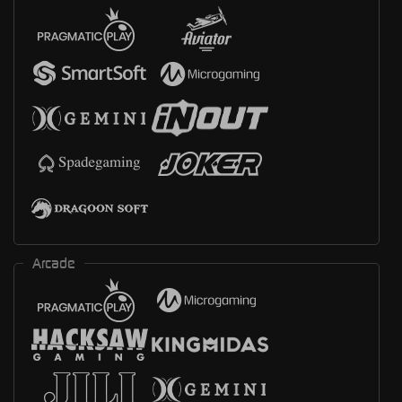
Arcade