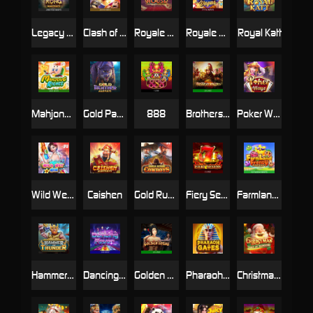
Legacy of Kong Maxways
Clash of the Giants
Royale House
Royale Vegas
Royal Katt
Mahjong Riches
Gold Panther Maxways
888
Brothers kingdom
Poker Ways
Wild Wet Win
Caishen
Gold Rush Cowboys
Fiery Sevens
Farmland Frenzy Maxways
Hammer of Thunder
Dancing Fever
Golden Lotus SE
Pharaoh Gates
Christmas Tree of Wonders