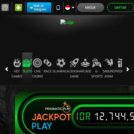
Main di
MASUK
DAFTAR
Telegram
HOT
SLOTS
LIVE
RACE
OLAHRAGA
CRASH
ARCADE
E-
SABUNG
PROMOSI
GAMES
CASINO
GAME
SPORTS
AYAM
IDR
12,744,
JACKPOT
PLAY