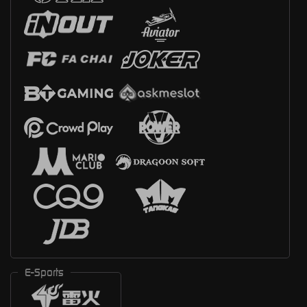
E-Sports