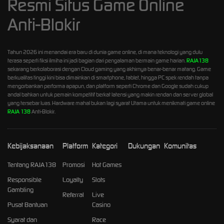
Resmi Situs Game Online
Anti-Blokir
Tahun 2026 ini menandai era baru di dunia game online, di mana teknologi yang dulu
terasa seperti fiksi ilmiha ini jadi bagian dari pengalaman bermain game harian.
RAJA138
sekarang berkolaborasi dengan Cloud gaming yang akhirnya benar-benar matang. Game
berkualitas tinggi kini bisa dimainkan di smartphone, tablet, hingga PC spek rendah tanpa
mengorbankan performa apapun, dan platform seperti Chrome dan Google sudah cukup
andal bahkan untuk pemain kompetitif berkat latensi yang makin rendan dan server global
yang tersebar luas. Hardware mahal bukan lagi syarat Utama untuk menikmati game online
RAJA 138
Anti-Blokir.
Kebijaksanaan
Platform
Kategori
Dukungan
Komunitas
Tentang RAJA138
Promosi
Hot Games
Responsible
Loyalty
Slots
Gambling
Referral
Live
Pusat Bantuan
Casino
Syarat dan
Race