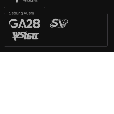
Sabung Ayam