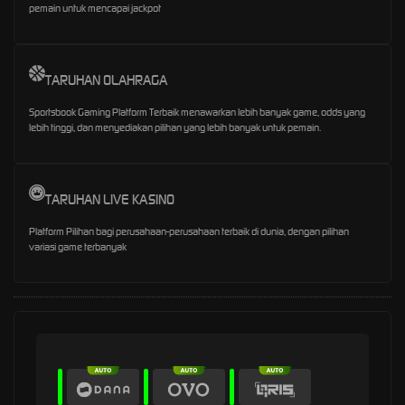
pemain untuk mencapai jackpot
TARUHAN OLAHRAGA
Sportsbook Gaming Platform Terbaik menawarkan lebih banyak game, odds yang
lebih tinggi, dan menyediakan pilihan yang lebih banyak untuk pemain.
TARUHAN LIVE KASINO
Platform Pilihan bagi perusahaan-perusahaan terbaik di dunia, dengan pilihan
variasi game terbanyak