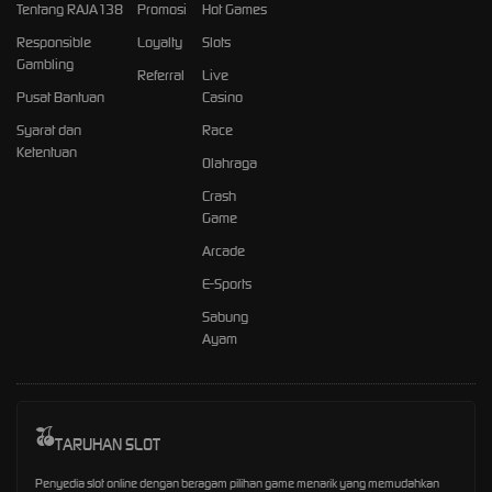
Tentang RAJA138
Promosi
Hot Games
Responsible
Loyalty
Slots
Gambling
Referral
Live
Pusat Bantuan
Casino
Syarat dan
Race
Ketentuan
Olahraga
Crash
Game
Arcade
E-Sports
Sabung
Ayam
TARUHAN SLOT
Penyedia slot online dengan beragam pilihan game menarik yang memudahkan