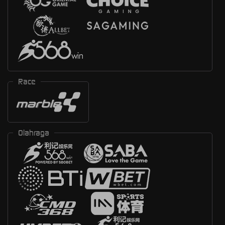
Race
Olahraga