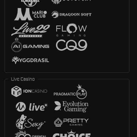
Live Casino