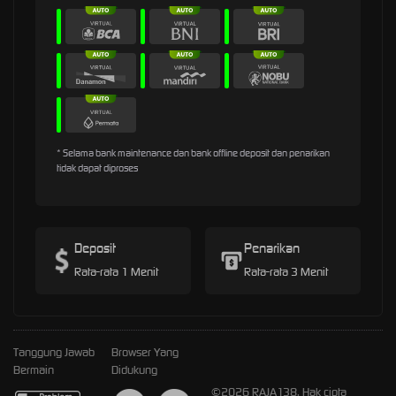
* Selama bank maintenance dan bank offline deposit dan penarikan
tidak dapat diproses
Deposit
Penarikan
Rata-rata 1 Menit
Rata-rata 3 Menit
Tanggung Jawab
Browser Yang
Bermain
Didukung
©2026 RAJA138. Hak cipta