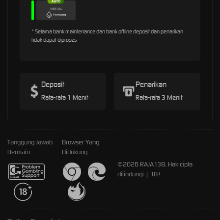
* Selama bank maintenance dan bank offline deposit dan penarikan
tidak dapat diproses
Deposit
Penarikan
Rata-rata 1 Menit
Rata-rata 3 Menit
Tanggung Jawab
Browser Yang
Bermain
Didukung
©2026 RAJA138. Hak cipta
dilindungi | 18+