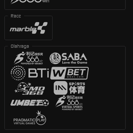
Race
Olahraga