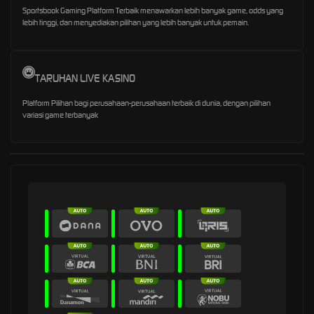
Sportsbook Gaming Platform Terbaik menawarkan lebih banyak game, odds yang
lebih tinggi, dan menyediakan pilihan yang lebih banyak untuk pemain.
TARUHAN LIVE KASINO
Platform Pilihan bagi perusahaan-perusahaan terbaik di dunia, dengan pilihan
variasi game terbanyak