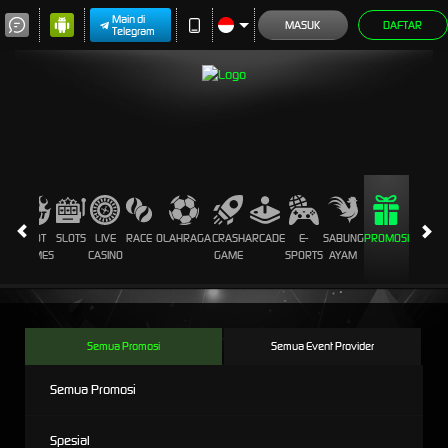
Main di
MASUK
DAFTAR
Telegram
HOT
SLOTS
LIVE
RACE
OLAHRAGA
CRASH
ARCADE
E-
SABUNG
PROMOSI
GAMES
CASINO
GAME
SPORTS
AYAM
Semua Promosi
Semua Event Provider
Semua Promosi
Spesial