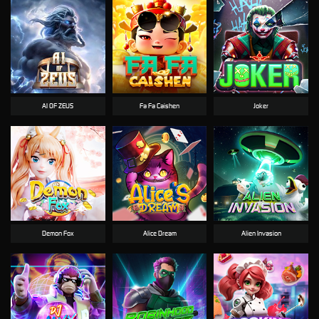
AI OF ZEUS
Fa Fa Caishen
Joker
Demon Fox
Alice Dream
Alien Invasion