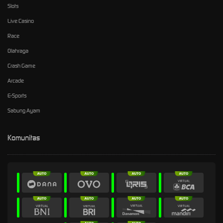
Slots
Live Casino
Race
Olahraga
Crash Game
Arcade
E-Sports
Sabung Ayam
Komunitas