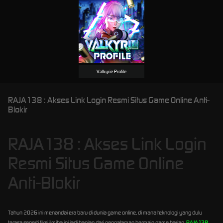
Valkyrie Profile
RAJA138 : Akses Link Login Resmi Situs Game Online Anti-
Blokir
RAJA138 : Akses Link Login
Resmi Situs Game Online
Anti-Blokir
Tahun 2026 ini menandai era baru di dunia game online, di mana teknologi yang dulu
terasa seperti fiksi ilmiha ini jadi bagian dari pengalaman bermain game harian.
RAJA138