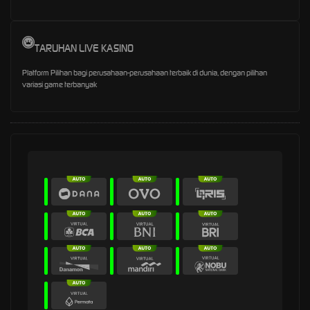
TARUHAN LIVE KASINO
Platform Pilihan bagi perusahaan-perusahaan terbaik di dunia, dengan pilihan
variasi game terbanyak