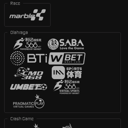
Race
Olahraga
Crash Game