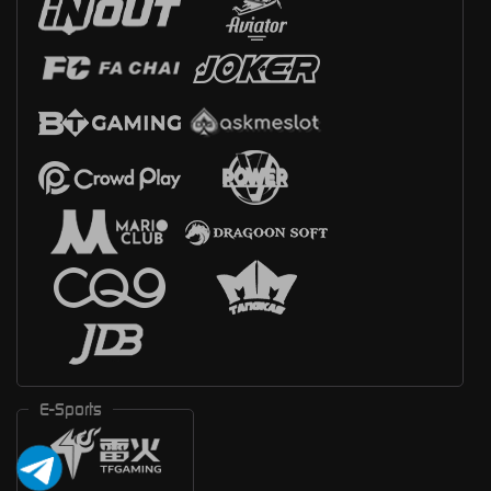
E-Sports