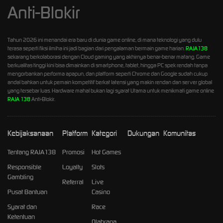
Anti-Blokir
Tahun 2026 ini menandai era baru di dunia game online, di mana teknologi yang dulu
terasa seperti fiksi ilmiha ini jadi bagian dari pengalaman bermain game harian.
RAJA138
sekarang berkolaborasi dengan Cloud gaming yang akhirnya benar-benar matang. Game
berkualitas tinggi kini bisa dimainkan di smartphone, tablet, hingga PC spek rendah tanpa
mengorbankan performa apapun, dan platform seperti Chrome dan Google sudah cukup
andal bahkan untuk pemain kompetitif berkat latensi yang makin rendan dan server global
yang tersebar luas. Hardware mahal bukan lagi syarat Utama untuk menikmati game online
RAJA 138
Anti-Blokir.
Kebijaksanaan
Platform
Kategori
Dukungan
Komunitas
Tentang RAJA138
Promosi
Hot Games
Responsible
Loyalty
Slots
Gambling
Referral
Live
Pusat Bantuan
Casino
Syarat dan
Race
Ketentuan
Olahraga