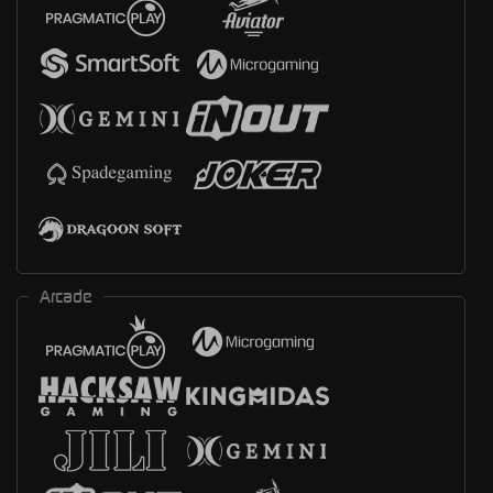
Arcade