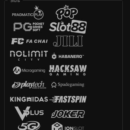
Slots