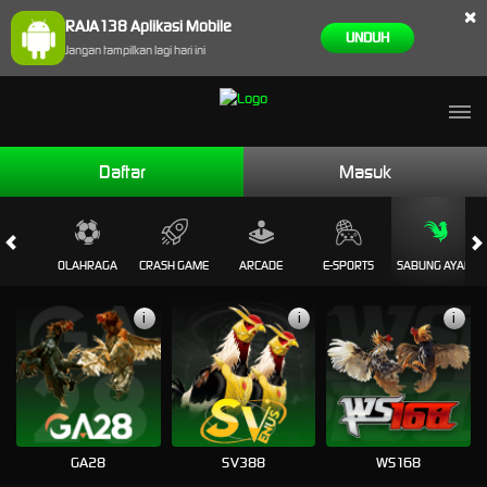
×
RAJA138 Aplikasi Mobile
UNDUH
Jangan tampilkan lagi hari ini
Daftar
Masuk
CE
OLAHRAGA
CRASH GAME
ARCADE
E-SPORTS
SABUNG AYAM
i
i
i
GA28
SV388
WS168