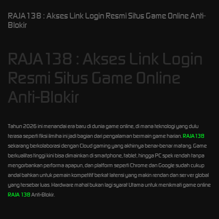
RAJA138 : Akses Link Login Resmi Situs Game Online Anti-
Blokir
RAJA138 : Akses Link Login
Resmi Situs Game Online
Anti-Blokir
Tahun 2026 ini menandai era baru di dunia game online, di mana teknologi yang dulu
terasa seperti fiksi ilmiha ini jadi bagian dari pengalaman bermain game harian.
RAJA138
sekarang berkolaborasi dengan Cloud gaming yang akhirnya benar-benar matang. Game
berkualitas tinggi kini bisa dimainkan di smartphone, tablet, hingga PC spek rendah tanpa
mengorbankan performa apapun, dan platform seperti Chrome dan Google sudah cukup
andal bahkan untuk pemain kompetitif berkat latensi yang makin rendan dan server global
yang tersebar luas. Hardware mahal bukan lagi syarat Utama untuk menikmati game online
RAJA 138
Anti-Blokir.