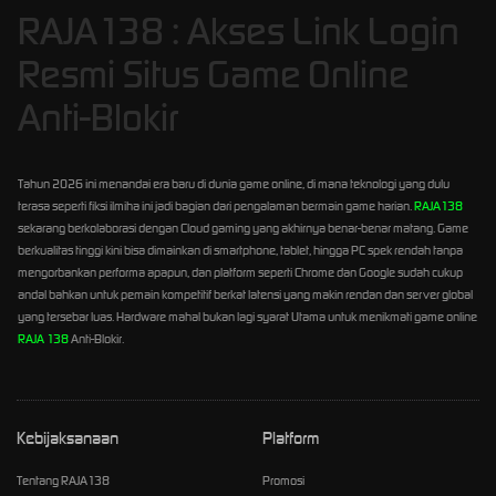
RAJA138 : Akses Link Login
Resmi Situs Game Online
Anti-Blokir
Tahun 2026 ini menandai era baru di dunia game online, di mana teknologi yang dulu
terasa seperti fiksi ilmiha ini jadi bagian dari pengalaman bermain game harian.
RAJA138
sekarang berkolaborasi dengan Cloud gaming yang akhirnya benar-benar matang. Game
berkualitas tinggi kini bisa dimainkan di smartphone, tablet, hingga PC spek rendah tanpa
mengorbankan performa apapun, dan platform seperti Chrome dan Google sudah cukup
andal bahkan untuk pemain kompetitif berkat latensi yang makin rendan dan server global
yang tersebar luas. Hardware mahal bukan lagi syarat Utama untuk menikmati game online
RAJA 138
Anti-Blokir.
Kebijaksanaan
Platform
Tentang RAJA138
Promosi