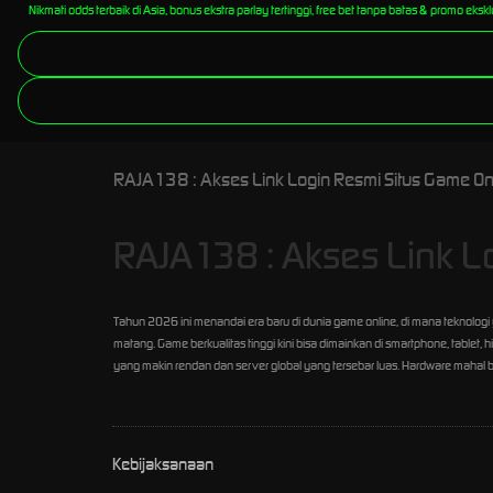
Nikmati odds terbaik di Asia, bonus ekstra parlay tertinggi, free bet tanpa batas & promo eksk
RAJA138 : Akses Link Login Resmi Situs Game Onli
RAJA138 : Akses Link Lo
Tahun 2026 ini menandai era baru di dunia game online, di mana teknologi y
matang. Game berkualitas tinggi kini bisa dimainkan di smartphone, table
yang makin rendan dan server global yang tersebar luas. Hardware mahal 
Kebijaksanaan