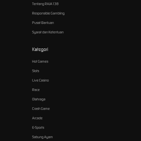
Tentang RAJA138
Responsible Gambling
Pusat Bantuan
Syarat dan Ketentuan
Kategori
Hot Games
Slots
Live Casino
Race
Olahraga
Crash Game
Arcade
E-Sports
Sabung Ayam