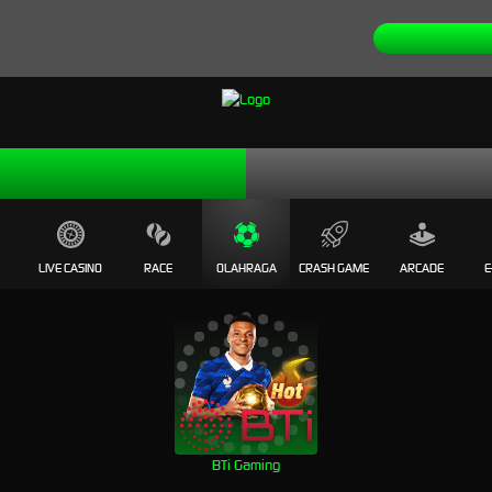
LIVE CASINO
RACE
OLAHRAGA
CRASH GAME
ARCADE
E
BTi Gaming