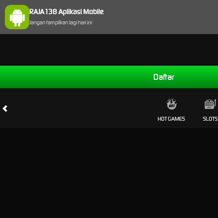
RAJA138 Aplikasi Mobile
Jangan tampilkan lagi hari ini
Daftar
HOT GAMES
SLOTS