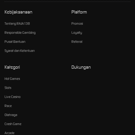
Kebijaksanaan
Platform
Tentang RAJA138
Promosi
Responsible Gambling
Loyalty
Pusat Bantuan
Referral
Syarat dan Ketentuan
Kategori
Dukungan
Hot Games
Slots
Live Casino
Race
Olahraga
Crash Game
Arcade