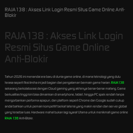
RAJA138 : Akses Link Login Resmi Situs Game Online Anti-
Blokir
RAJA138 : Akses Link Login
Resmi Situs Game Online
Anti-Blokir
Tahun 2026 ini menandai era baru di dunia game online, di mana teknologi yang dulu
terasa seperti fiksi ilmiha ini jadi bagian dari pengalaman bermain game harian.
RAJA138
sekarang berkolaborasi dengan Cloud gaming yang akhirnya benar-benar matang. Game
berkualitas tinggi kini bisa dimainkan di smartphone, tablet, hingga PC spek rendah tanpa
mengorbankan performa apapun, dan platform seperti Chrome dan Google sudah cukup
andal bahkan untuk pemain kompetitif berkat latensi yang makin rendan dan server global
yang tersebar luas. Hardware mahal bukan lagi syarat Utama untuk menikmati game online
RAJA 138
Anti-Blokir.