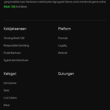
yang tersebar luas. Hardware mahal bukan lagi syarat Utama untuk menikmati game online
RAJA 138
Anti-Blokir.
Kebijaksanaan
Platform
Tentang RAJA138
Promosi
Responsible Gambling
Loyalty
Pusat Bantuan
Referral
Syarat dan Ketentuan
Kategori
Dukungan
Hot Games
Slots
Live Casino
Race