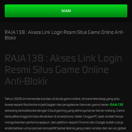
MAIN
RAJA138 : Akses Link Login Resmi Situs Game Online Anti-
Blokir
RAJA138 : Akses Link Login
Resmi Situs Game Online
Anti-Blokir
Tahun 2026 ini menandai era baru di dunia game online, di mana teknologi yang dulu
terasa seperti fiksi ilmiha ini jadi bagian dari pengalaman bermain game harian.
RAJA138
sekarang berkolaborasi dengan Cloud gaming yang akhirnya benar-benar matang. Game
berkualitas tinggi kini bisa dimainkan di smartphone, tablet, hingga PC spek rendah tanpa
mengorbankan performa apapun, dan platform seperti Chrome dan Google sudah cukup
andal bahkan untuk pemain kompetitif berkat latensi yang makin rendan dan server global