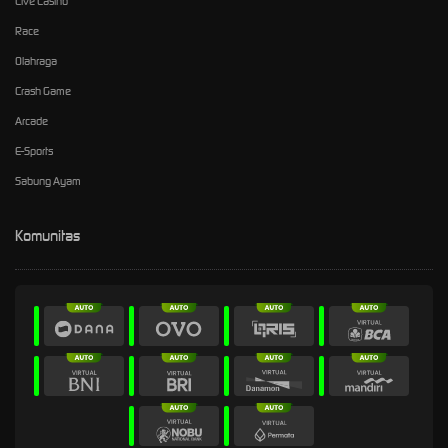
Live Casino
Race
Olahraga
Crash Game
Arcade
E-Sports
Sabung Ayam
Komunitas