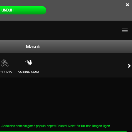
×
UNDUH
Masuk
-SPORTS
SABUNG AYAM
, Anda bisa bermain game populer seperti Bakarat, Rolet, Sic Bo, dan Dragon Tiger!