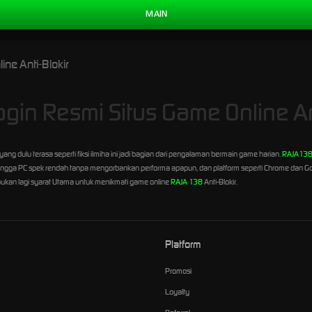
MAIN
ne Anti-Blokir
gin Resmi Situs Game Online An
ang dulu terasa seperti fiksi ilmiha ini jadi bagian dari pengalaman bermain game harian.
RAJA13
t, hingga PC spek rendah tanpa mengorbankan performa apapun, dan platform seperti Chrome dan G
bukan lagi syarat Utama untuk menikmati game online
RAJA 138
Anti-Blokir.
Platform
Promosi
Loyalty