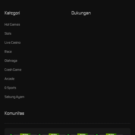
Kategori
Dukungan
Hot Games
Slots
Live Casino
Race
Olahraga
Crash Game
Arcade
E-Sports
Sabung Ayam
Komunitas